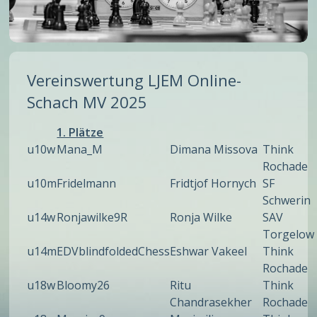
Vereinswertung LJEM Online-
Schach MV 2025
1. Plätze
u10w
Mana_M
Dimana Missova
Think
Rochade
u10m
Fridelmann
Fridtjof Hornych
SF
Schwerin
u14w
Ronjawilke9R
Ronja Wilke
SAV
Torgelow
u14m
EDVblindfoldedChess
Eshwar Vakeel
Think
Rochade
u18w
Bloomy26
Ritu
Think
Chandrasekher
Rochade