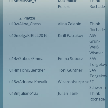
u18m
Massie_9
Maximilian
Think
Peilert
Rochade
2. Plätze
u10w
Alina_Chess
Alina Zelenin
Think
Rochade
u10m
olgaKIRILL2016
Kirill Patrakov
ASV
Grün-
Weiß
Wismar
u14w
SuboczEmma
Emma Subocz
SAV
Torgelow
u14m
ToniGuenther
Toni Günther
SAV
Torgelow
u18w
Adriana Kowalk
Wizardofsurprise
SF
Schwerin
u18m
Juliano123
Julian Tank
Think
Rochade