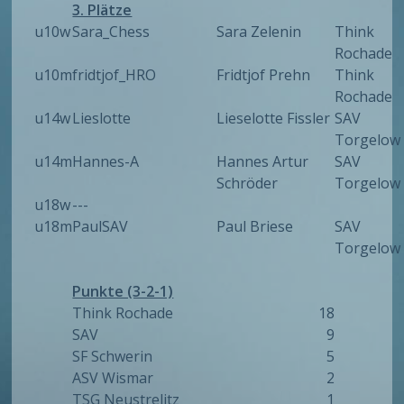
3. Plätze
u10w
Sara_Chess
Sara Zelenin
Think
Rochade
u10m
fridtjof_HRO
Fridtjof Prehn
Think
Rochade
u14w
Lieslotte
Lieselotte Fissler
SAV
Torgelow
u14m
Hannes-A
Hannes Artur
SAV
Schröder
Torgelow
u18w
---
u18m
PaulSAV
Paul Briese
SAV
Torgelow
Punkte (3-2-1)
Think Rochade
18
SAV
9
SF Schwerin
5
ASV Wismar
2
TSG Neustrelitz
1