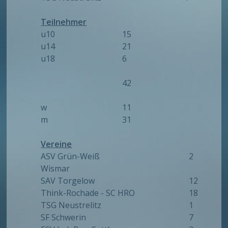
Teilnehmer
u10
15
u14
21
u18
6
42
w
11
m
31
Vereine
ASV Grün-Weiß
2
Wismar
SAV Torgelow
12
Think-Rochade - SC HRO
18
TSG Neustrelitz
1
SF Schwerin
7