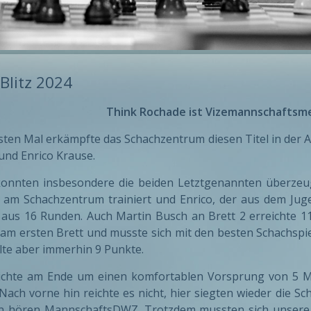
Blitz 2024
Think Rochade ist Vizemannschaftsmei
ten Mal erkämpfte das Schachzentrum diesen Titel in der A
und Enrico Krause.
onnten insbesondere die beiden Letztgenannten überzeug
 am Schachzentrum trainiert und Enrico, der aus dem Jug
aus 16 Runden. Auch Martin Busch an Brett 2 erreichte 1
am ersten Brett und musste sich mit den besten Schachspi
elte aber immerhin 9 Punkte.
eichte am Ende um einen komfortablen Vorsprung von 5 M
Nach vorne hin reichte es nicht, hier siegten wieder die 
 hören MannschaftsDWZ. Trotzdem mussten sich unsere Sch