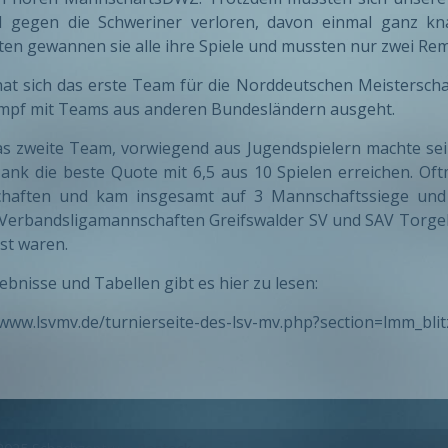
l gegen die Schweriner verloren, davon einmal ganz kn
en gewannen sie alle ihre Spiele und mussten nur zwei R
at sich das erste Team für die Norddeutschen Meisterschaf
mpf mit Teams aus anderen Bundesländern ausgeht.
s zweite Team, vorwiegend aus Jugendspielern machte sein
Tank die beste Quote mit 6,5 aus 10 Spielen erreichen. Oft
haften und kam insgesamt auf 3 Mannschaftssiege und 
Verbandsligamannschaften Greifswalder SV und SAV Torgelow
st waren.
gebnisse und Tabellen gibt es hier zu lesen:
/www.lsvmv.de/turnierseite-des-lsv-mv.php?section=lmm_blit