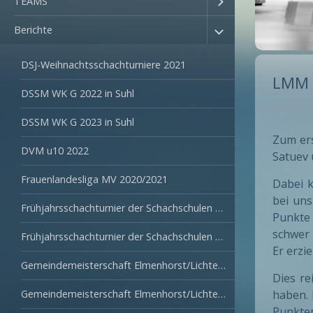
TEAMS
Berichte
DSJ-Weihnachtsschachturniere 2021
LMM 
DSSM WK G 2022 in Suhl
DSSM WK G 2023 in Suhl
Zum ers
DVM u10 2022
Satuev 
Frauenlandesliga MV 2020/2021
Dabei k
bei uns
Frühjahrsschachturnier der Schachschulen 2022
Punkte 
schwer 
Frühjahrsschachturnier der Schachschulen 2023
Er erzi
Gemeindemeisterschaft Elmenhorst/Lichtenhagen 2022
Dies r
Gemeindemeisterschaft Elmenhorst/Lichtenhagen 2023
haben. 
Punkten