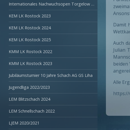
Internationales Nachwuchsopen Torgelow 2024
zweima
Ansonst
KEM LK Rostock 2023
Damit h
KEM LK Rostock 2024
Wettka
KEM LK Rostock 2025
Auch da
Julian 
KMM LK Rostock 2022
Mannsc
KMM LK Rostock 2023
beiden 
angerei
Jubiläumsturnier 10 Jahre Schach AG GS Liha
Alle Er
Jugendliga 2022/2023
https:/
LEM Blitzschach 2024
LEM Schnellschach 2022
LJEM 2020/2021